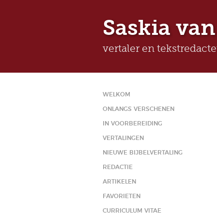
Saskia van
vertaler en tekstredact
WELKOM
ONLANGS VERSCHENEN
IN VOORBEREIDING
VERTALINGEN
NIEUWE BIJBELVERTALING
REDACTIE
ARTIKELEN
FAVORIETEN
CURRICULUM VITAE