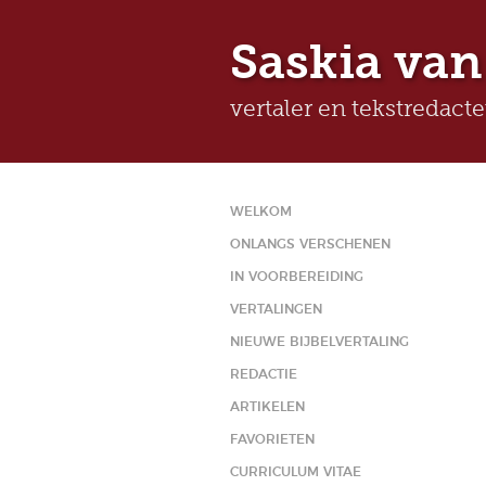
Saskia van
vertaler en tekstredact
WELKOM
ONLANGS VERSCHENEN
IN VOORBEREIDING
VERTALINGEN
NIEUWE BIJBELVERTALING
REDACTIE
ARTIKELEN
FAVORIETEN
CURRICULUM VITAE