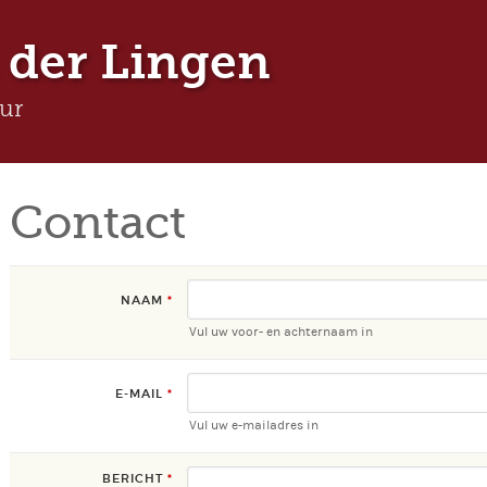
Jump to navigation
 der Lingen
eur
Contact
NAAM
*
Vul uw voor- en achternaam in
E-MAIL
*
Vul uw e-mailadres in
BERICHT
*