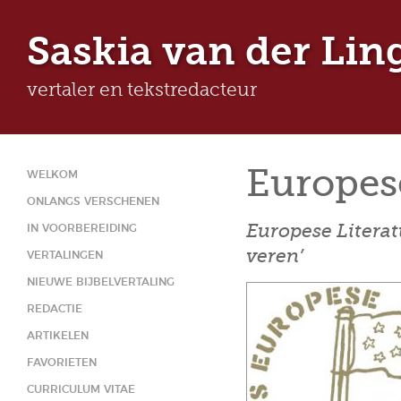
Ju
Saskia van der Lin
vertaler en tekstredacteur
Europese
WELKOM
ONLANGS VERSCHENEN
Europese Literatu
IN VOORBEREIDING
veren’
VERTALINGEN
NIEUWE BIJBELVERTALING
REDACTIE
ARTIKELEN
FAVORIETEN
CURRICULUM VITAE