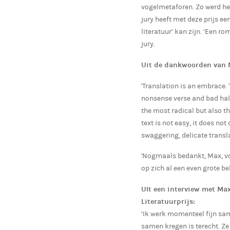
vogelmetaforen. Zo werd het
jury heeft met deze prijs ee
literatuur’ kan zijn. ‘Een ro
jury.
Uit de dankwoorden van M
'Translation is an embrace.
nonsense verse and bad half
the most radical but also th
text is not easy, it does not 
swaggering, delicate transl
'Nogmaals bedankt, Max, voo
op zich al een even grote b
UIt een interview met Ma
Literatuurprijs:
‘Ik werk momenteel fijn sam
samen kregen is terecht. Ze